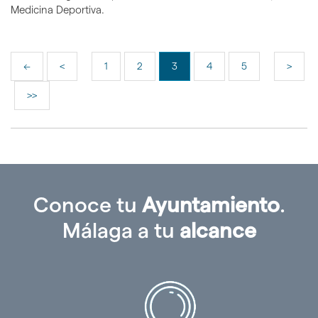
Medicina Deportiva.
<<
<
1
2
3
4
5
>
>>
Conoce tu
Ayuntamiento
.
Málaga a tu
alcance