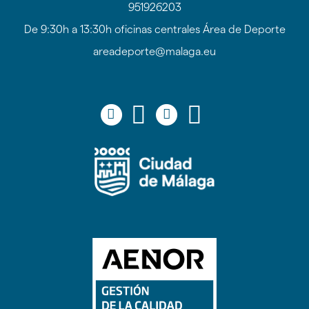
951926203
De 9:30h a 13:30h oficinas centrales Área de Deporte
areadeporte@malaga.eu
Icono
Icono
Icono
Icono
Icono
Icono
Icono
Icono
circular
circular
circular
circular
de
de
de
de
facebook
twitter
youtube
Instagram