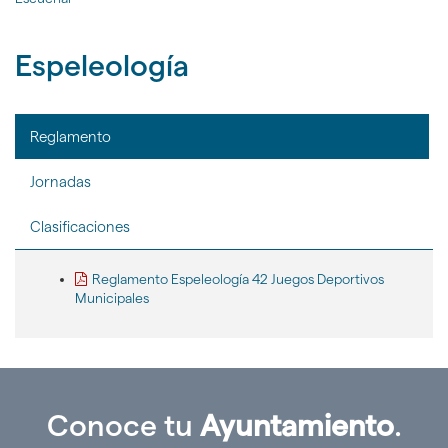
nav
la
idioma
Jue
página
Dep
de
Espeleología
inicio
Reglamento
Jornadas
Clasificaciones
Reglamento Espeleología 42 Juegos Deportivos
Municipales
Conoce tu
Ayuntamiento
.