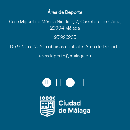
Área de Deporte
Calle Miguel de Mérida Nicolich, 2, Carretera de Cádiz,
29004 Málaga
951926203
De 9:30h a 13:30h oficinas centrales Área de Deporte
areadeporte@malaga.eu
Icono
Icono
Icono
Icono
Icono
Icono
Icono
Icono
circular
circular
circular
circular
de
de
de
de
facebook
twitter
youtube
Instagram