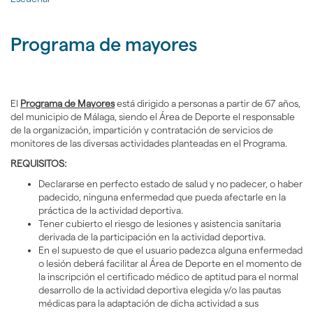
gen
la
idioma
|
página
nav
de
Programa de mayores
Áre
inicio
de
Dep
del
Ayu
El
Programa de Mayores
está dirigido a personas a partir de 67 años,
de
del municipio de Málaga, siendo el Área de Deporte el responsable
Mál
de la organización, impartición y contratación de servicios de
monitores de las diversas actividades planteadas en el Programa.
REQUISITOS:
Declararse en perfecto estado de salud y no padecer, o haber
padecido, ninguna enfermedad que pueda afectarle en la
práctica de la actividad deportiva.
Tener cubierto el riesgo de lesiones y asistencia sanitaria
derivada de la participación en la actividad deportiva.
En el supuesto de que el usuario padezca alguna enfermedad
o lesión deberá facilitar al Área de Deporte en el momento de
la inscripción el certificado médico de aptitud para el normal
desarrollo de la actividad deportiva elegida y/o las pautas
médicas para la adaptación de dicha actividad a sus