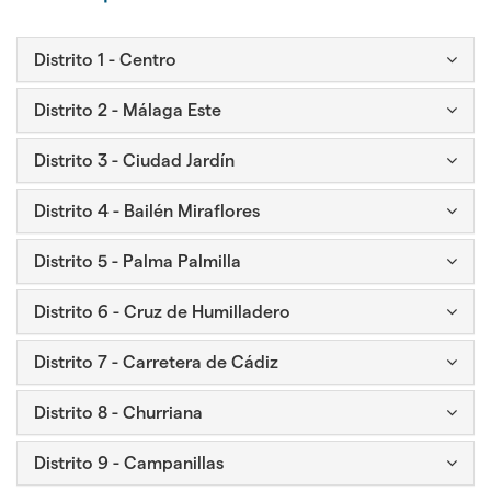
Icono
Distrito 1 - Centro
para
plegar
Icono
Distrito 2 - Málaga Este
y
para
desplegar
plegar
Icono
Distrito 3 - Ciudad Jardín
el
y
para
bloque
desplegar
plegar
Icono
Distrito 4 - Bailén Miraflores
el
y
para
bloque
desplegar
plegar
Icono
Distrito 5 - Palma Palmilla
el
y
para
bloque
desplegar
plegar
Icono
Distrito 6 - Cruz de Humilladero
el
y
para
bloque
desplegar
plegar
Icono
Distrito 7 - Carretera de Cádiz
el
y
para
bloque
desplegar
plegar
Icono
Distrito 8 - Churriana
el
y
para
bloque
desplegar
plegar
Icono
Distrito 9 - Campanillas
el
y
para
bloque