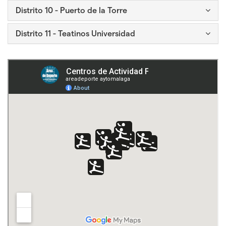
desplegar
plegar
Icono
Distrito 10 - Puerto de la Torre
el
y
para
bloque
desplegar
plegar
Icono
Distrito 11 - Teatinos Universidad
el
y
para
bloque
desplegar
plegar
el
y
bloque
desplegar
el
bloque