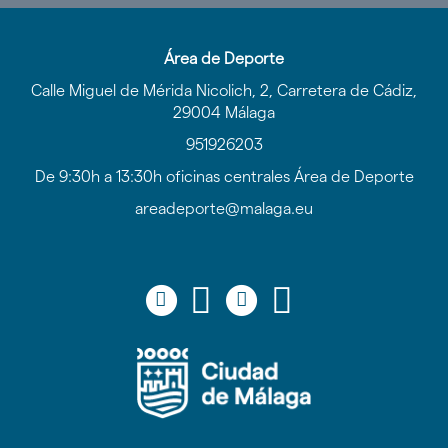
Área de Deporte
Calle Miguel de Mérida Nicolich, 2, Carretera de Cádiz,
29004 Málaga
951926203
De 9:30h a 13:30h oficinas centrales Área de Deporte
areadeporte@malaga.eu
Icono
Icono
Icono
Icono
Icono
Icono
Icono
Icono
circular
circular
circular
circular
de
de
de
de
facebook
twitter
youtube
Instagram