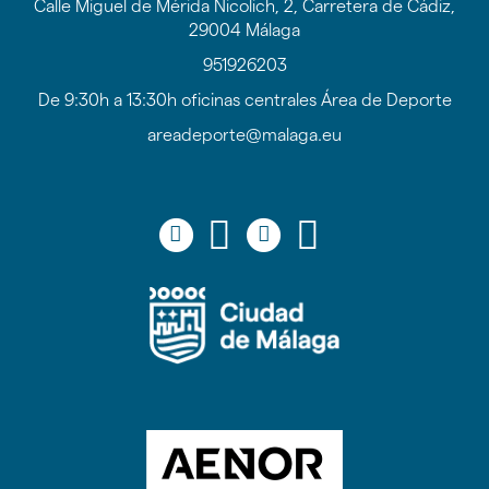
Calle Miguel de Mérida Nicolich, 2, Carretera de Cádiz,
29004 Málaga
951926203
De 9:30h a 13:30h oficinas centrales Área de Deporte
areadeporte@malaga.eu
Icono
Icono
Icono
Icono
Icono
Icono
Icono
Icono
circular
circular
circular
circular
de
de
de
de
facebook
twitter
youtube
Instagram