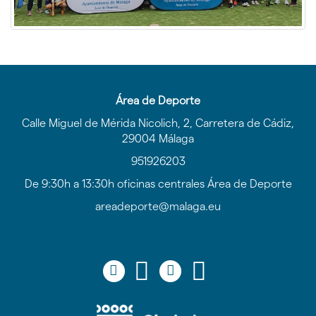
Área de Deporte
Calle Miguel de Mérida Nicolich, 2, Carretera de Cádiz,
29004 Málaga
951926203
De 9:30h a 13:30h oficinas centrales Área de Deporte
areadeporte@malaga.eu
Icono
Icono
Icono
Icono
Icono
Icono
Icono
Icono
circular
circular
circular
circular
de
de
de
de