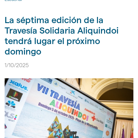
gen
la
idioma
|
página
nav
de
La séptima edición de la
Áre
inicio
de
Travesía Solidaria Aliquindoi
Dep
del
tendrá lugar el próximo
Ayu
de
domingo
Mál
1/10/2025