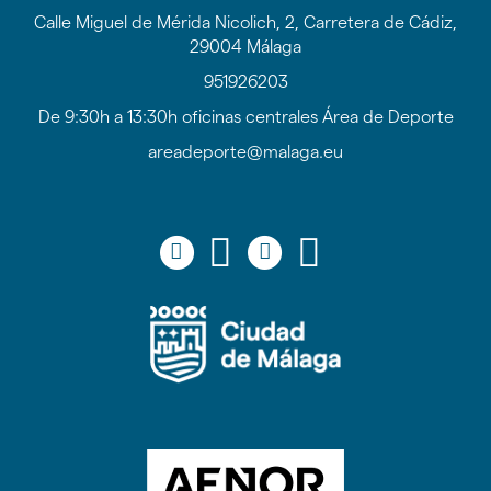
Calle Miguel de Mérida Nicolich, 2, Carretera de Cádiz,
29004 Málaga
951926203
De 9:30h a 13:30h oficinas centrales Área de Deporte
areadeporte@malaga.eu
Icono
Icono
Icono
Icono
Icono
Icono
Icono
Icono
circular
circular
circular
circular
de
de
de
de
facebook
twitter
youtube
Instagram