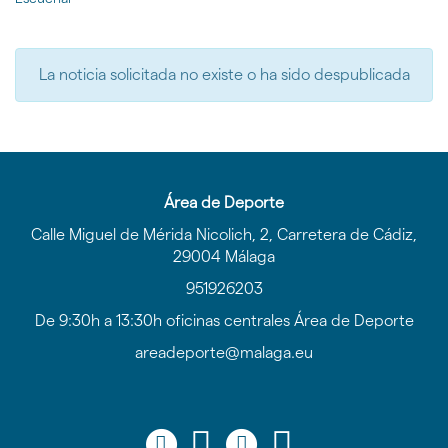
gen
la
idioma
|
página
nav
de
Áre
inicio
La noticia solicitada no existe o ha sido despublicada
de
Dep
del
Ayu
de
Mál
Área de Deporte
Calle Miguel de Mérida Nicolich, 2, Carretera de Cádiz,
29004 Málaga
951926203
De 9:30h a 13:30h oficinas centrales Área de Deporte
areadeporte@malaga.eu
Icono
Icono
Icono
Icono
Icono
Icono
Icono
Icono