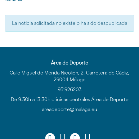
gen
la
idioma
|
página
nav
de
Áre
inicio
La noticia solicitada no existe o ha sido despublicada
de
Dep
del
Ayu
de
Mál
Área de Deporte
Calle Miguel de Mérida Nicolich, 2, Carretera de Cádiz,
29004 Málaga
951926203
De 9:30h a 13:30h oficinas centrales Área de Deporte
areadeporte@malaga.eu
Icono
Icono
Icono
Icono
Icono
Icono
Icono
Icono