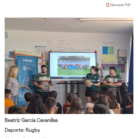
idioma
Generar Pdf
Beatriz García Cavanillas
Deporte: Rugby