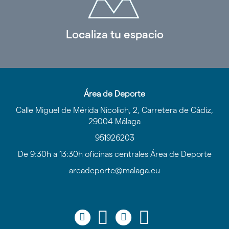
Localiza tu espacio
Área de Deporte
Calle Miguel de Mérida Nicolich, 2, Carretera de Cádiz,
29004 Málaga
951926203
De 9:30h a 13:30h oficinas centrales Área de Deporte
areadeporte@malaga.eu
Icono
Icono
Icono
Icono
Icono
Icono
Icono
Icono