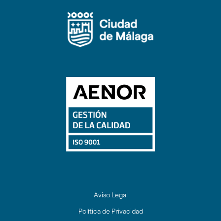
circular
circular
circular
circular
de
de
de
de
facebook
twitter
youtube
Instagram
Aviso Legal
Política de Privacidad