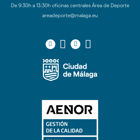
De 9:30h a 13:30h oficinas centrales Área de Deporte
areadeporte@malaga.eu
Icono
Icono
Icono
Icono
Icono
Icono
Icono
Icono
circular
circular
circular
circular
de
de
de
de
facebook
twitter
youtube
Instagram