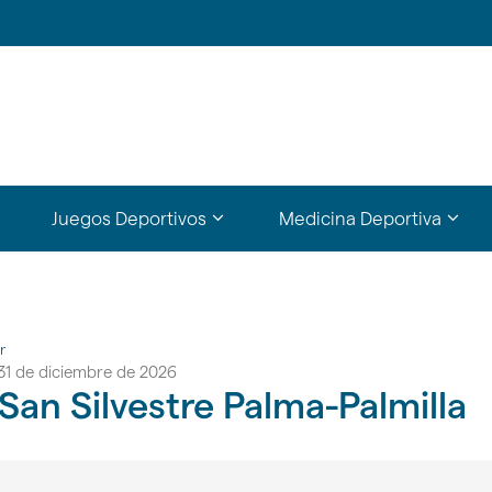
?
???
???
Juegos Deportivos
Medicina Deportiva
bsections???
y.formatter.header.toggle.subsections???
key.formatter.header.toggle.subs
key.f
r
 31 de diciembre de 2026
 San Silvestre Palma-Palmilla