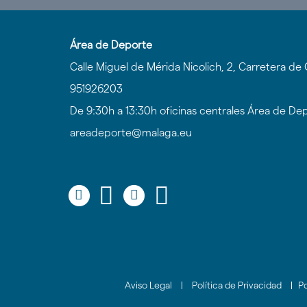
Área de Deporte
Calle Miguel de Mérida Nicolich, 2, Carretera d
951926203
De 9:30h a 13:30h oficinas centrales Área de De
areadeporte@malaga.eu
Icono
Icono
Icono
Icono
Icono
Icono
Icono
Icono
circular
circular
circular
circular
de
de
de
de
facebook
twitter
youtube
Instagram
Aviso Legal
|
Política de Privacidad
|
Po