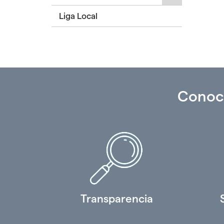
para
Liga Local
desplegar/ple
secciones
hijas:
'Deportes
Colectivos'
Conoc
Transparencia