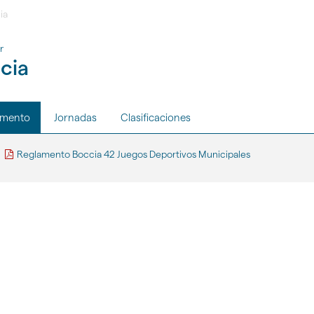
ia
r
cia
amento
Jornadas
Clasificaciones
gar
Reglamento Boccia 42 Juegos Deportivos Municipales