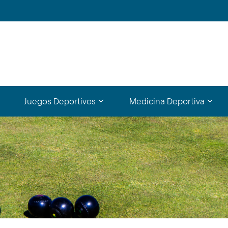
?
???
???
Juegos Deportivos
Medicina Deportiva
bsections???
y.formatter.header.toggle.subsections???
key.formatter.header.toggle.subs
key.f