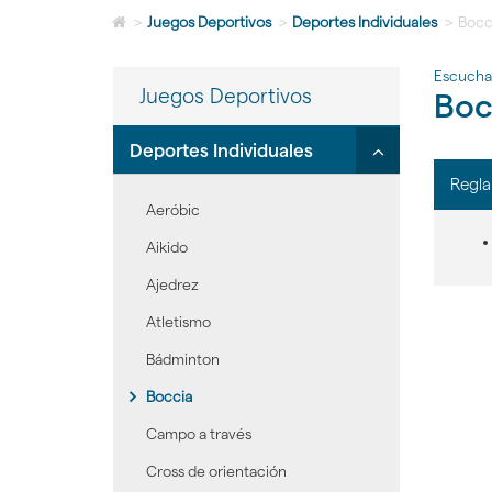
Icono
>
Juegos Deportivos
>
Deportes Individuales
>
Bocc
de
Home
Escucha
para
Juegos Deportivos
Boc
ir
a
la
Click
Deportes Individuales
página
para
Regl
de
desplegar/ple
inicio
Aeróbic
secciones
hijas:
Aikido
'Deportes
Ajedrez
Individuales'
Atletismo
Bádminton
Boccia
Campo a través
Cross de orientación